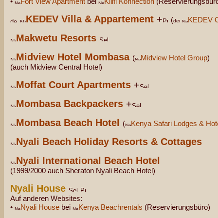
•
Fort View Apartment
bei
Kilifi Konnection
(Reservierungsbür
KEDEV Villa & Appartement
+
(
KEDEV 
Makwetu Resorts
Midview Hotel Mombasa
(
Midview Hotel Group
)
(auch Midview Central Hotel)
Moffat Court Apartments
+
Mombasa Backpackers
+
Mombasa Beach Hotel
(
Kenya Safari Lodges & Hot
Nyali Beach Holiday Resorts & Cottages
Nyali International Beach Hotel
(1999/2000 auch Sheraton Nyali Beach Hotel)
Nyali House
Auf anderen Websites:
•
Nyali House
bei
Kenya Beachrentals
(Reservierungsbüro)