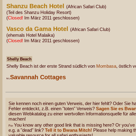
Shanzu Beach Hotel
(African Safari Club)
(Teil des Shanzu Holiday Resort)
(
Closed!
Im März 2011 geschlossen)
Vasco da Gama Hotel
(African Safari Club)
(ehemals Hotel Malaika)
(
Closed!
Im März 2011 geschlossen)
Shelly Beach
Shelly Beach ist der erste Strand südlich von
Mombasa
, östlich 
Savannah Cottages
Sie kennen noch einen guten Verweis, der hier fehlt? Oder Sie ha
Fehler entdeckt, z.B. einen "toten" Verweis?
Sagen Sie es Bwan
diesen Webkatalog zu einer wertvollen Informationsquelle für all
machen!
You know any other good link that is missing here? Or you've 
e.g. a "dead" link?
Tell it to Bwana Mitch!
Please help making thi
valuable resource for all safari enthusiasts!