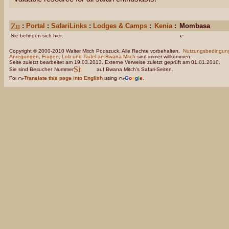
:
Portal
:
SafariLinks
:
Lodges & Camps
:
Kenia
:
Mombasa
Sie befinden sich hier:
Copyright © 2000-2010 Walter Mitch Podszuck. Alle Rechte vorbehalten.
Nutzungsbedingun
Anregungen, Fragen, Lob und Tadel an Bwana Mitch
sind immer willkommen.
Seite zuletzt bearbeitet am 19.03.2013. Externe Verweise zuletzt geprüft am 01.01.2010.
Sie sind Besucher
Nummer
auf Bwana Mitch's Safari-Seiten.
Translate this page into English
using
G
o
o
g
l
e
.