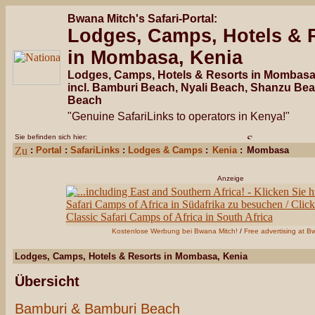
Bwana Mitch's Safari-Portal:
Lodges, Camps, Hotels & 
in Mombasa, Kenia
Lodges, Camps, Hotels & Resorts in Mombasa
incl. Bamburi Beach, Nyali Beach, Shanzu Bea
Beach
"Genuine SafariLinks to operators in Kenya!"
Sie befinden sich hier:
:
Portal
:
SafariLinks
:
Lodges & Camps
:
Kenia
:
Mombasa
Anzeige
Kostenlose Werbung bei Bwana Mitch!
/
Free advertising at B
Lodges, Camps, Hotels & Resorts in Mombasa, Kenia
Übersicht
Bamburi & Bamburi Beach