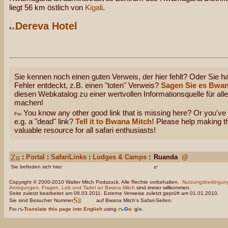
liegt 56 km östlich von
Kigali
.
Dereva Hotel
Sie kennen noch einen guten Verweis, der hier fehlt? Oder Sie ha
Fehler entdeckt, z.B. einen "toten" Verweis?
Sagen Sie es Bwan
diesen Webkatalog zu einer wertvollen Informationsquelle für all
machen!
You know any other good link that is missing here? Or you've 
e.g. a "dead" link?
Tell it to Bwana Mitch!
Please help making thi
valuable resource for all safari enthusiasts!
:
Portal
:
SafariLinks
:
Lodges & Camps
:
Ruanda
@
Sie befinden sich hier:
Copyright © 2000-2010 Walter Mitch Podszuck. Alle Rechte vorbehalten.
Nutzungsbedingun
Anregungen, Fragen, Lob und Tadel an Bwana Mitch
sind immer willkommen.
Seite zuletzt bearbeitet am 08.03.2011. Externe Verweise zuletzt geprüft am 01.01.2010.
Sie sind Besucher
Nummer
auf Bwana Mitch's Safari-Seiten.
Translate this page into English
using
G
o
o
g
l
e
.