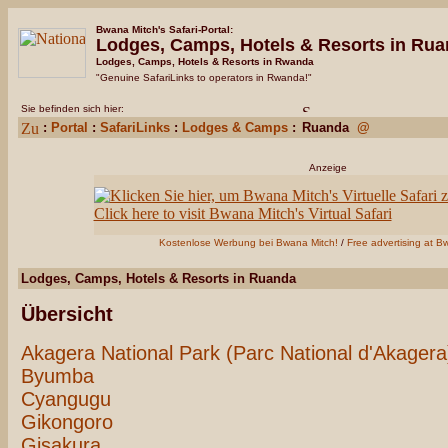
Bwana Mitch's Safari-Portal:
Lodges, Camps, Hotels & Resorts
in Rua
Lodges, Camps, Hotels & Resorts in Rwanda
"Genuine SafariLinks to operators in Rwanda!"
Sie befinden sich hier:
:
Portal
:
SafariLinks
:
Lodges & Camps
:
Ruanda
@
Anzeige
Kostenlose Werbung bei Bwana Mitch!
/
Free advertising at B
Lodges, Camps, Hotels & Resorts in Ruanda
Übersicht
Akagera National Park (Parc National d'Akagera
Byumba
Cyangugu
Gikongoro
Gisakura