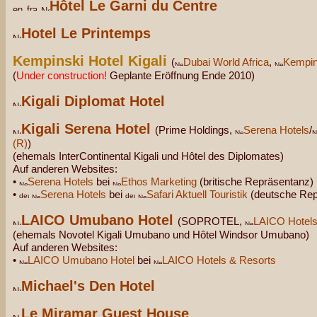
Hôtel Le Garni du Centre
Hotel Le Printemps
Kempinski Hotel Kigali
(
Dubai World Africa
,
Kempin
(
Under construction!
Geplante Eröffnung Ende 2010)
Kigali Diplomat Hotel
Kigali Serena Hotel
(Prime Holdings,
Serena Hotels
/
(R)
)
(ehemals InterContinental Kigali und Hôtel des Diplomates)
Auf anderen Websites:
•
Serena Hotels
bei
Ethos Marketing
(britische Repräsentanz)
•
Serena Hotels
bei
Safari Aktuell Touristik
(deutsche Rep
LAICO Umubano Hotel
(SOPROTEL,
LAICO Hotels
(ehemals Novotel Kigali Umubano und Hôtel Windsor Umubano)
Auf anderen Websites:
•
LAICO Umubano Hotel
bei
LAICO Hotels & Resorts
Michael's Den Hotel
Le Miramar Guest House