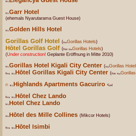
Elegancya Guest House
Garr Hotel
(ehemals Nyarutarama Guest House)
Golden Hills Hotel
Gorillas Golf Hotel
(
Gorillas Hotels
)
Hôtel Gorillas Golf
(
Gorillas Hotels
)
(
Under construction!
Geplante Eröffnung in Mitte 2010)
Gorillas Hotel Kigali City Center
(
Gorillas Hote
Hôtel Gorillas Kigali City Center
(
Gorilla
Highlands Apartments Gacuriro
Hôtel Chez Lando
Hotel Chez Lando
Hôtel des Mille Collines
(Mikcor Hotels)
Hôtel Isimbi