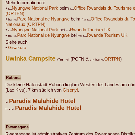
Mehr Informationen:
•
Nyungwe National Park
beim
Office Rwandais du Tourisme e
(ORTPN)
•
Parc National de Nyungwe
beim
Office Rwandais du To
Nationaux (ORTPN)
•
Nyungwe National Park
bei
Rwanda Tourism UK
•
Parc National de Nyungwe
bei
Rwanda Tourism UK
Siehe auch:
•
Gisakura
Uwinka Campsite
(PCFN &
ORTPN
)
Rubona
Die kleine Hafenstadt Rubona liegt im Westen des Landes am nörd
(Lac Kivu), 7 km südlich von
Gisenyi
.
Paradis Malahide Hotel
Paradis Malahide Hotel
Rwamagana
Rwamagana ist administratives Zentrum des Rwamagana Distrikt