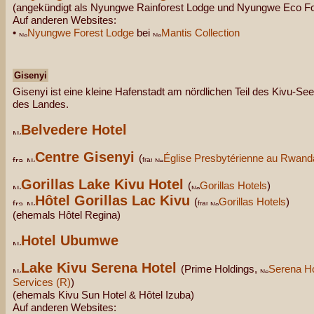
(angekündigt als Nyungwe Rainforest Lodge und Nyungwe Eco Fo
Auf anderen Websites:
•
Nyungwe Forest Lodge
bei
Mantis Collection
Gisenyi
Gisenyi ist eine kleine Hafenstadt am nördlichen Teil des Kivu-S
des Landes.
Belvedere Hotel
Centre Gisenyi
(
Église Presbytérienne au Rwan
Gorillas Lake Kivu Hotel
(
Gorillas Hotels
)
Hôtel Gorillas Lac Kivu
(
Gorillas Hotels
)
(ehemals Hôtel Regina)
Hotel Ubumwe
Lake Kivu Serena Hotel
(Prime Holdings,
Serena Ho
Services (R)
)
(ehemals Kivu Sun Hotel & Hôtel Izuba)
Auf anderen Websites: