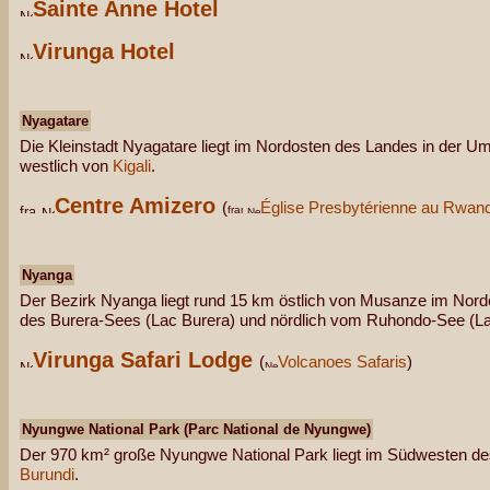
Sainte Anne Hotel
Virunga Hotel
Nyagatare
Die Kleinstadt Nyagatare liegt im Nordosten des Landes in der U
westlich von
Kigali
.
Centre Amizero
(
Église Presbytérienne au Rwan
Nyanga
Der Bezirk Nyanga liegt rund 15 km östlich von Musanze im Nor
des Burera-Sees (Lac Burera) und nördlich vom Ruhondo-See (L
Virunga Safari Lodge
(
Volcanoes Safaris
)
Nyungwe National Park (Parc National de Nyungwe)
Der 970 km² große Nyungwe National Park liegt im Südwesten d
Burundi
.