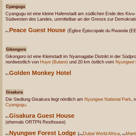
Cyangugu
Cyangugu ist eine kleine Hafenstadt am südlichen Ende des Kivu
Südwesten des Landes, unmittelbar an der Grenze zur Demokrat
Peace Guest House
(Église Épiscopale du Rwanda (E
Gikongoro
Gikongoro ist eine Kleinstadt im Nyamagabe Distrikt in der Südpr
nordwestlich von
Huye (Butare)
und 20 km östlich vom
Nyungwe N
Golden Monkey Hotel
Gisakura
Die Siedlung Gisakura liegt nördlich am
Nyungwe National Park
, 
Cyangugu
.
Gisakura Guest House
(ehemals ORTPN Resthouse)
Nyungwe Forest Lodge
(
Dubai World Africa
,
Manti