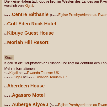
Die kleine Hafenstadt Kibuye liegt im Westen des Landes am Kiv
westlich von
Kigali
.
Centre Béthanie
(
Église Presbytérienne au Rwa
Golf Eden Rock Hotel
Kibuye Guest House
Moriah Hill Resort
Kigali
Kigali ist die Hauptstadt von Ruanda und liegt im Zentrum des Lan
Mehr Informationen:
•
Kigali
bei
Rwanda Tourism UK
•
Kigali
bei
Rwanda Tourism UK
Aberdeen House
Agasaro Motel
Auberge Kiyovu
(
Église Presbytérienne au Rwa