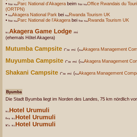
•
Parc National d'Akagera
beim
Office Rwandais du Tour
(ORTPN)
•
Akagera National Park
bei
Rwanda Tourism UK
•
Parc National de l'Akagera
bei
Rwanda Tourism UK
Akagera Game Lodge
(ehemals Hôtel Akagera)
Mutumba
Campsite
(
Akagera Management Co
Muyumba
Campsite
(
Akagera Management Co
Shakani Campsite
(
Akagera Management Comp
Byumba
Die Stadt Byumba liegt im Norden des Landes, 75 km nördlich v
Hotel Urumuli
Hotel Urumuli
Hotel Urumuli