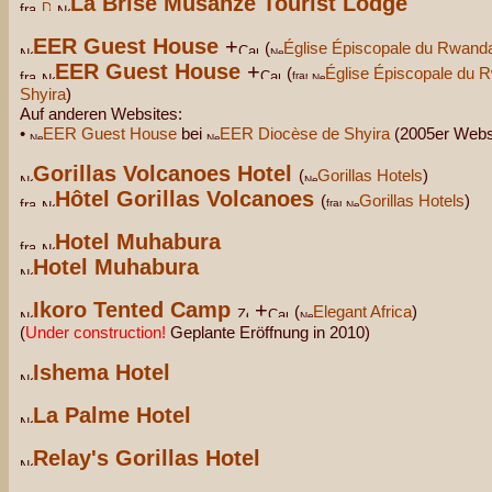
La Brise Musanze Tourist Lodge
EER Guest House
+
(
Église Épiscopale du Rwand
EER Guest House
+
(
Église Épiscopale du 
Shyira
)
Auf anderen Websites:
•
EER Guest House
bei
EER Diocèse de Shyira
(2005er Webs
Gorillas Volcanoes Hotel
(
Gorillas Hotels
)
Hôtel Gorillas Volcanoes
(
Gorillas Hotels
)
Hotel Muhabura
Hotel Muhabura
Ikoro Tented Camp
+
(
Elegant Africa
)
(
Under construction!
Geplante Eröffnung in 2010)
Ishema Hotel
La Palme Hotel
Relay's Gorillas Hotel