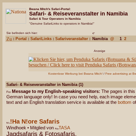
Bwana Mitch's Safari-Portal:
Safari- & Reiseveranstalter in Namibia
Safari & Tour Operators in Namibia
"Genuine SafariLinks to operators in Namibia!"
Sie befinden sich hier:
:
Portal
:
SafariLinks
:
Safariveranstalter
:
Namibia
@
1
2
Anzeige
Kostenlose Werbung bei Bwana Mitch!
/
Free advertising at B
Safari- & Reiseveranstalter in Namibia (1)
Message to my English-speaking visitors:
The pages in this 
German language only! In case you need help, each image element
text and an English translation service is available at the
bottom
of
!Ha N!ore Safaris
Windhoek • Mitglied von
TASA
Jagdsafaris & Fotosafaris.