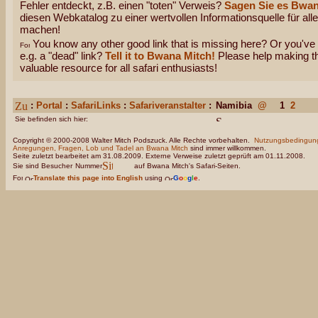
Fehler entdeckt, z.B. einen "toten" Verweis?
Sagen Sie es Bwan
diesen Webkatalog zu einer wertvollen Informationsquelle für all
machen!
You know any other good link that is missing here? Or you've 
e.g. a "dead" link?
Tell it to Bwana Mitch!
Please help making thi
valuable resource for all safari enthusiasts!
:
Portal
:
SafariLinks
:
Safariveranstalter
:
Namibia
@
1
2
Sie befinden sich hier:
Copyright © 2000-2008 Walter Mitch Podszuck. Alle Rechte vorbehalten.
Nutzungsbedingun
Anregungen, Fragen, Lob und Tadel an Bwana Mitch
sind immer willkommen.
Seite zuletzt bearbeitet am 31.08.2009. Externe Verweise zuletzt geprüft am 01.11.2008.
Sie sind Besucher
Nummer
auf Bwana Mitch's Safari-Seiten.
Translate this page into English
using
G
o
o
g
l
e
.