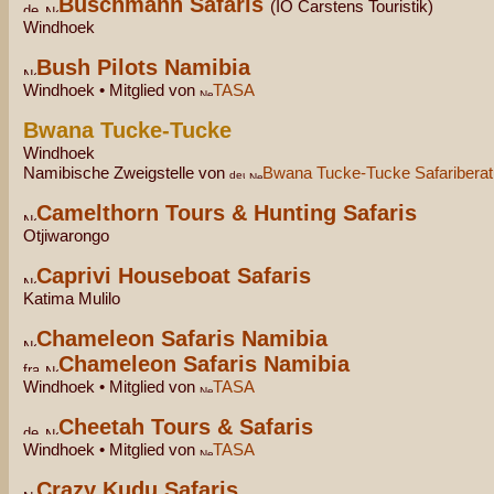
Buschmann Safaris
(IO Carstens Touristik)
Windhoek
Bush Pilots Namibia
Windhoek • Mitglied von
TASA
Bwana Tucke-Tucke
Windhoek
Namibische Zweigstelle von
Bwana Tucke-Tucke Safaribera
Camelthorn Tours & Hunting Safaris
Otjiwarongo
Caprivi Houseboat Safaris
Katima Mulilo
Chameleon Safaris Namibia
Chameleon Safaris Namibia
Windhoek • Mitglied von
TASA
Cheetah Tours & Safaris
Windhoek • Mitglied von
TASA
Crazy Kudu Safaris