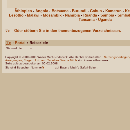
Äthiopien
Angola
Botsuana
Burundi
Gabun
Kamerun
Ke
•
•
•
•
•
•
Lesotho
Malawi
Mosambik
Namibia
Ruanda
Sambia
Simba
•
•
•
•
•
•
Tansania
Uganda
•
Oder stöbern Sie in den themenbezogenen Verzeichnissen.
:
Portal
:
Reiseziele
Sie sind hier:
Copyright © 2000-2008 Walter Mitch Podszuck. Alle Rechte vorbehalten.
Nutzungsbedingun
Anregungen, Fragen, Lob und Tadel an Bwana Mitch
sind immer willkommen.
Seite zuletzt bearbeitet am 05.02.2008.
Sie sind Besucher
Nummer
auf Bwana Mitch's Safari-Seiten.