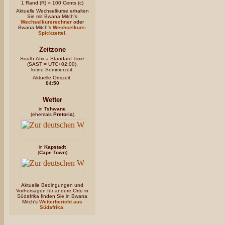
1 Rand (R) = 100 Cents (c)
Aktuelle Wechselkurse erhalten
Sie mit Bwana Mitch's
Wechselkursrechner
oder
Bwana Mitch's
Wechselkurs-
Spickzettel
.
Zeitzone
South Africa Standard Time
(SAST = UTC+02:00),
keine Sommerzeit.
Aktuelle Ortszeit:
04:50
Wetter
in
Tshwane
(ehemals
Pretoria
)
in
Kapstadt
(
Cape Town
)
Aktuelle Bedingungen und
Vorhersagen für andere Orte in
Südafrika finden Sie in Bwana
Mitch's
Wetterbericht aus
Südafrika
.