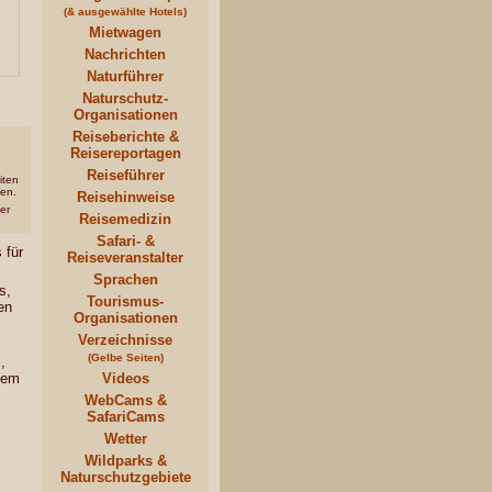
(& ausgewählte Hotels)
Mietwagen
Nachrichten
Naturführer
Naturschutz-
Organisationen
Reiseberichte &
Reisereportagen
Reiseführer
iten
fen.
Reisehinweise
er
Reisemedizin
Safari- &
 für
Reiseveranstalter
Sprachen
s,
Tourismus-
en
Organisationen
Verzeichnisse
(Gelbe Seiten)
,
sem
Videos
WebCams &
SafariCams
Wetter
Wildparks &
Naturschutzgebiete