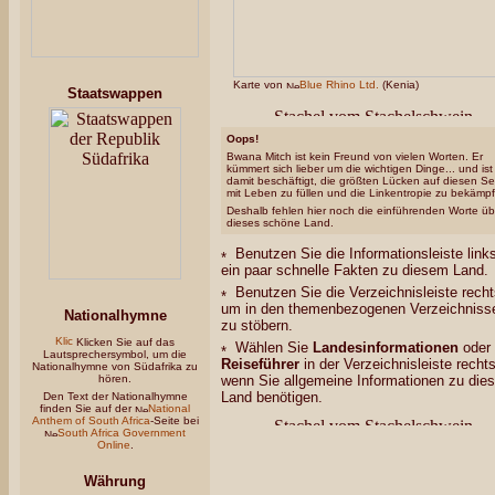
Karte von
Blue Rhino Ltd.
(Kenia)
Staatswappen
Oops!
Bwana Mitch ist kein Freund von vielen Worten. Er
kümmert sich lieber um die wichtigen Dinge... und ist
damit beschäftigt, die größten Lücken auf diesen Se
mit Leben zu füllen und die Linkentropie zu bekämp
Deshalb fehlen hier noch die einführenden Worte üb
dieses schöne Land.
Benutzen Sie die Informationsleiste links
ein paar schnelle Fakten zu diesem Land.
Benutzen Sie die Verzeichnisleiste recht
um in den themenbezogenen Verzeichniss
Nationalhymne
zu stöbern.
Klicken Sie auf das
Wählen Sie
Landesinformationen
oder
Lautsprechersymbol, um die
Reiseführer
in der Verzeichnisleiste rechts
Nationalhymne von Südafrika zu
hören.
wenn Sie allgemeine Informationen zu die
Land benötigen.
Den Text der Nationalhymne
finden Sie auf der
National
Anthem of South Africa
-Seite bei
South Africa Government
Online
.
Währung