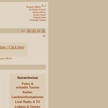
Bwana Mitch
Safari-Portal
Safari-Shop
Safari Now!
SafariCards
Virtuelle Safari
wana Mitch!
Verzeichnisse
Fotos &
virtuelle Touren
Karten
Landesinformationen
Live! Radio & TV
Lodges & Camps