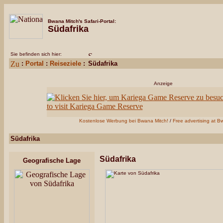
Bwana Mitch's Safari-Portal:
Südafrika
Sie befinden sich hier:
:
Portal
:
Reiseziele
:
Südafrika
Anzeige
Kostenlose Werbung bei Bwana Mitch!
/
Free advertising at B
Südafrika
Südafrika
Geografische Lage