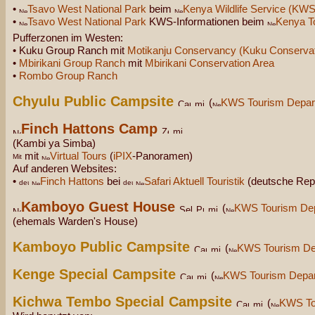
•
Tsavo West National Park
beim
Kenya Wildlife Service (KWS
•
Tsavo West National Park
KWS-Informationen beim
Kenya To
Pufferzonen im Westen:
• Kuku Group Ranch mit
Motikanju Conservancy (Kuku Conservat
•
Mbirikani Group Ranch
mit
Mbirikani Conservation Area
•
Rombo Group Ranch
Chyulu Public Campsite
(
KWS Tourism Depar
Finch Hattons Camp
(Kambi ya Simba)
mit
Virtual Tours
(
iPIX
-Panoramen)
Auf anderen Websites:
•
Finch Hattons
bei
Safari Aktuell Touristik
(deutsche Rep
Kamboyo Guest House
(
KWS Tourism De
(ehemals Warden's House)
Kamboyo Public Campsite
(
KWS Tourism De
Kenge Special Campsite
(
KWS Tourism Depa
Kichwa Tembo Special Campsite
(
KWS To