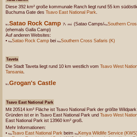
Diese 392 km² große kommunale Ranch liegt rund 55 km südöstl
Buchuma Gate des
Tsavo East National Park
.
Satao Rock Camp
(Satao Camps/
Southern Cross
(ehemals Galla Camp)
Auf anderen Websites:
•
Satao Rock Camp
bei
Southern Cross Safaris (K)
Taveta
Die Stadt Taveta liegt rund 10 km westlich vom
Tsavo West Nation
Tansania
.
Grogan's Castle
Tsavo East National Park
Mit 20514 km² Fläche ist Tsavo National Park der größte Wildpark 
Gründen ist er in Tsavo East National Park und
Tsavo West Nation
East National Park ist 13960 km² groß.
Mehr Informationen:
•
Tsavo East National Park
beim
Kenya Wildlife Service (KWS