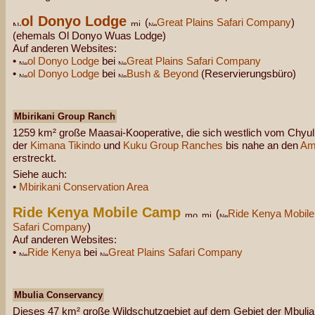
ol Donyo Lodge
(
Great Plains Safari Company
)
(ehemals Ol Donyo Wuas Lodge)
Auf anderen Websites:
•
ol Donyo Lodge
bei
Great Plains Safari Company
•
ol Donyo Lodge
bei
Bush & Beyond
(Reservierungsbüro)
Mbirikani Group Ranch
1259 km² große Maasai-Kooperative, die sich westlich vom Chyulu 
der
Kimana Tikindo
und
Kuku Group Ranches
bis nahe an den
Amb
erstreckt.
Siehe auch:
•
Mbirikani Conservation Area
Ride Kenya Mobile Camp
(
Ride Kenya Mobile
Safari Company
)
Auf anderen Websites:
•
Ride Kenya
bei
Great Plains Safari Company
Mbulia Conservancy
Dieses 47 km² große Wildschutzgebiet auf dem Gebiet der Mbulia