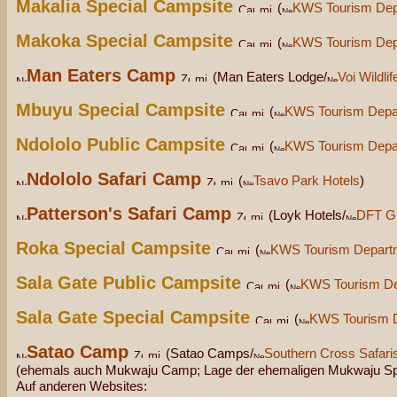
Makalia Special Campsite
(
KWS Tourism Dep
Makoka Special Campsite
(
KWS Tourism Dep
Man Eaters Camp
(Man Eaters Lodge/
Voi Wildli
Mbuyu Special Campsite
(
KWS Tourism Depa
Ndololo Public Campsite
(
KWS Tourism Depa
Ndololo Safari Camp
(
Tsavo Park Hotels
)
Patterson's Safari Camp
(Loyk Hotels/
DFT G
Roka Special Campsite
(
KWS Tourism Depart
Sala Gate Public Campsite
(
KWS Tourism De
Sala Gate Special Campsite
(
KWS Tourism 
Satao Camp
(Satao Camps/
Southern Cross Safaris
(ehemals auch Mukwaju Camp; Lage der ehemaligen Mukwaju Sp
Auf anderen Websites: