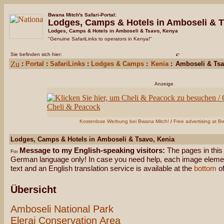
Bwana Mitch's Safari-Portal:
Lodges, Camps & Hotels
in Amboseli & 
Lodges, Camps & Hotels in Amboseli & Tsavo, Kenya
"Genuine SafariLinks to operators in Kenya!"
Sie befinden sich hier:
:
Portal
:
SafariLinks
:
Lodges & Camps
:
Kenia
:
Amboseli & Ts
Anzeige
Kostenlose Werbung bei Bwana Mitch!
/
Free advertising at B
Lodges, Camps & Hotels in Amboseli & Tsavo, Kenia
Message to my English-speaking visitors:
The pages in this 
German language only! In case you need help, each image element
text and an English translation service is available at the
bottom
of
Übersicht
Amboseli National Park
Elerai Conservation Area