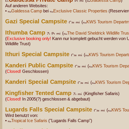
(
Galdessa Camp
)
Auf anderen Websites:
•
Galdessa Camp
bei
Exclusive Classic Properties
(Reservier
Gazi Special Campsite
(
KWS Tourism Departm
Ithumba Camp
(
The David Sheldrick Wildlife Trus
(
Exclusive booking only!
Kann nur komplett gebucht werden von U
Wildlife Trust)
Ithuri Special Campsite
(
KWS Tourism Depart
Kanderi Public Campsite
(
KWS Tourism Depa
(
Closed!
Geschlossen)
Kanderi Special Campsite
(
KWS Tourism Dep
Kingfisher Tented Camp
(Kingfisher Safaris)
(
Closed!
In 2005(?) geschlossen & abgebaut)
Lugards Falls Special Campsite
(
KWS Tou
Wird benutzt von:
•
Tropical Ice Safaris
("Lugards Falls Camp")