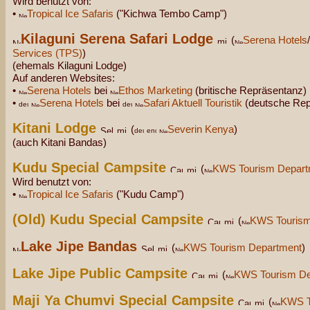
Wird benutzt von:
•
Tropical Ice Safaris
("Kichwa Tembo Camp")
Kilaguni Serena Safari Lodge
(
Serena Hotels
/
Services (TPS)
)
(ehemals Kilaguni Lodge)
Auf anderen Websites:
•
Serena Hotels
bei
Ethos Marketing
(britische Repräsentanz)
•
Serena Hotels
bei
Safari Aktuell Touristik
(deutsche Rep
Kitani Lodge
(
Severin Kenya
)
(auch Kitani Bandas)
Kudu Special Campsite
(
KWS Tourism Depart
Wird benutzt von:
•
Tropical Ice Safaris
("Kudu Camp")
(Old) Kudu Special Campsite
(
KWS Tourism
Lake Jipe Bandas
(
KWS Tourism Department
)
Lake Jipe Public Campsite
(
KWS Tourism De
Maji Ya Chumvi Special Campsite
(
KWS T