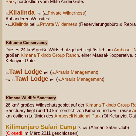
Park
, nordöstlich vom Mtito Andei Gate.
Kilalinda
(
Private Wilderness
)
Auf anderen Websites:
•
Kilalinda
bei
Private Wilderness
(Reservierungsbüro & Reprä
Kilitome Conservancy
Dieses 24 km² große Wildschutzgebiet liegt östlich am
Amboseli N
großen
Kimana Tikindo Group Ranch
, einer Maasai-Kooperative, 
Kelunyiet Gate.
Tawi Lodge
(
Amaris Management
)
Tawi Lodge
(
Amaris Management
)
Kimana Wildlife Sanctuary
26 km² großes Wildschutzgebiet auf der
Kimana Tikindo Group R
Sanctuary liegt rund 10 km nördlich von Kimana und der Trasse
A
km östlich (Luftlinie) des
Amboseli National Park
(Ol Kelunyiet Gat
Kilimanjaro Safari Camp
(African Safari Club)
(
Closed!
Im März 2011 geschlossen)