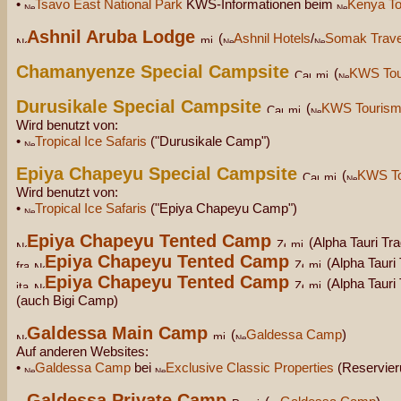
•
Tsavo East National Park
KWS-Informationen beim
Kenya To
Ashnil Aruba Lodge
(
Ashnil Hotels
/
Somak Trave
Chamanyenze Special Campsite
(
KWS Tou
Durusikale Special Campsite
(
KWS Tourism
Wird benutzt von:
•
Tropical Ice Safaris
("Durusikale Camp")
Epiya Chapeyu Special Campsite
(
KWS To
Wird benutzt von:
•
Tropical Ice Safaris
("Epiya Chapeyu Camp")
Epiya Chapeyu Tented Camp
(Alpha Tauri Tr
Epiya Chapeyu Tented Camp
(Alpha Tauri
Epiya Chapeyu Tented Camp
(Alpha Tauri
(auch Bigi Camp)
Galdessa Main Camp
(
Galdessa Camp
)
Auf anderen Websites:
•
Galdessa Camp
bei
Exclusive Classic Properties
(Reservier
Galdessa Private Camp