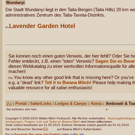
Wundanyi
Die Stadt Wundanyi liegt in den Taita-Bergen (Taita Hills) 20 km w
administratives Zentrum des Taita-Taveta-Distrikts.
Lavender Garden Hotel
Sie kennen noch einen guten Verweis, der hier fehlt? Oder Sie ha
Fehler entdeckt, z.B. einen "toten" Verweis?
Sagen Sie es Bwan
diesen Webkatalog zu einer wertvollen Informationsquelle für all
machen!
You know any other good link that is missing here? Or you've 
e.g. a "dead" link?
Tell it to Bwana Mitch!
Please help making thi
valuable resource for all safari enthusiasts!
:
Portal
:
SafariLinks
:
Lodges & Camps
:
Kenia
:
Amboseli & Ts
Sie befinden sich hier:
Copyright © 2000-2010 Walter Mitch Podszuck. Alle Rechte vorbehalten.
Nutzungsbedingun
Anregungen, Fragen, Lob und Tadel an Bwana Mitch
sind immer willkommen.
Seite zuletzt bearbeitet am 21.05.2013. Externe Verweise zuletzt geprüft am 01.01.2010.
Sie sind Besucher
Nummer
auf Bwana Mitch's Safari-Seiten.
Translate this page into English
using
G
o
o
g
l
e
.