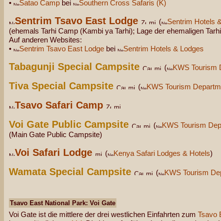
•
Satao Camp
bei
Southern Cross Safaris (K)
Sentrim Tsavo East Lodge
(
Sentrim Hotels 
(ehemals Tarhi Camp (Kambi ya Tarhi); Lage der ehemaligen Tarh
Auf anderen Websites:
•
Sentrim Tsavo East Lodge
bei
Sentrim Hotels & Lodges
Tabagunji Special Campsite
(
KWS Tourism 
Tiva Special Campsite
(
KWS Tourism Departm
Tsavo Safari Camp
Voi Gate Public Campsite
(
KWS Tourism Dep
(Main Gate Public Campsite)
Voi Safari Lodge
(
Kenya Safari Lodges & Hotels
)
Wamata Special Campsite
(
KWS Tourism De
Tsavo East National Park: Voi Gate
Voi Gate ist die mittlere der drei westlichen Einfahrten zum
Tsavo 