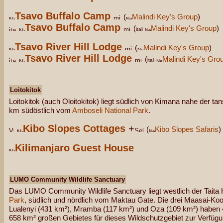
Tsavo Buffalo Camp
(
Malindi Key's Group
)
Tsavo Buffalo Camp
(
Malindi Key's Group
)
Tsavo River Hill Lodge
(
Malindi Key's Group
)
Tsavo River Hill Lodge
(
Malindi Key's Gro
Loitokitok
Loitokitok (auch Oloitokitok) liegt südlich von Kimana nahe der t
km südöstlich vom
Amboseli National Park
.
Kibo Slopes Cottages
+
(
Kibo Slopes Safaris
)
Kilimanjaro Guest House
LUMO Community Wildlife Sanctuary
Das LUMO Community Wildlife Sanctuary liegt westlich der Taita 
Park
, südlich und nördlich vom Maktau Gate. Die drei Maasai-K
Lualenyi (431 km²), Mramba (117 km²) und Oza (109 km²) haben
658 km² großen Gebietes für dieses Wildschutzgebiet zur Verfügu