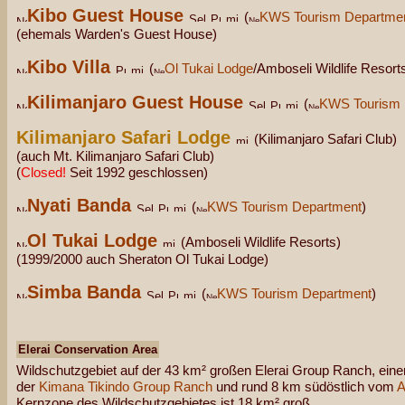
Kibo Guest House
(
KWS Tourism Departme
(ehemals Warden's Guest House)
Kibo Villa
(
Ol Tukai Lodge
/Amboseli Wildlife Resort
Kilimanjaro Guest House
(
KWS Tourism 
Kilimanjaro Safari Lodge
(Kilimanjaro Safari Club)
(auch Mt. Kilimanjaro Safari Club)
(
Closed!
Seit 1992 geschlossen)
Nyati Banda
(
KWS Tourism Department
)
Ol Tukai Lodge
(Amboseli Wildlife Resorts)
(1999/2000 auch Sheraton Ol Tukai Lodge)
Simba Banda
(
KWS Tourism Department
)
Elerai Conservation Area
Wildschutzgebiet auf der 43 km² großen Elerai Group Ranch, eine
der
Kimana Tikindo Group Ranch
und rund 8 km südöstlich vom
A
Kernzone des Wildschutzgebietes ist 18 km² groß.