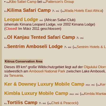
•
Kibo Safari Camp
bei
Patterson's Group
Kilima Safari Camp
(
Mada Hotels East Africa
)
Leopard Lodge
(African Safari Club)
(ehemals Kimana Leopard Lodge, vor 2002 Kimana Lodge)
(
Closed!
Im März 2011 geschlossen)
Ol Kanjau Tented Safari Camp
Sentrim Amboseli Lodge
(
Sentrim Hotels & 
Kitirua Conservation Area
Dieses 89 km² große Wildschutzgebiet liegt auf der
Olgulului Olo
südwestlich am
Amboseli National Park
zwischen Lake Amboseli, 
zu
Tansania
.
Ker & Downey Luxury Mobile Camp
(
Ker
Kimbla Luxury Mobile Camp
(
Kimbla Mantan
Tortilis Camp
(
Cheli & Peacock
)