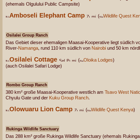
(ehemals Olgulului Public Campsite)
Amboseli Elephant Camp
(
Wildlife Quest Ke
Osilalei Group Ranch
Das Gebiet dieser ehemaligen Maasai-Kooperative liegt südlich vo
River-
Namanga
, rund 110 km südlich von
Nairobi
und 50 km nörd
Osilalei Cottage
(
Oloika Lodges
)
(auch Osilalei Safari Lodge)
Rombo Group Ranch
380 km² große Maasai-Kooperative westlich am
Tsavo West Natio
Chyulu Gate und der
Kuku Group Ranch
.
Olowuaru Lion Camp
(
Wildlife Quest Kenya
)
Rukinga Wildlife Sanctuary
Das 288 km² große Rukinga Wildlife Sanctuary (ehemals Rukinga 