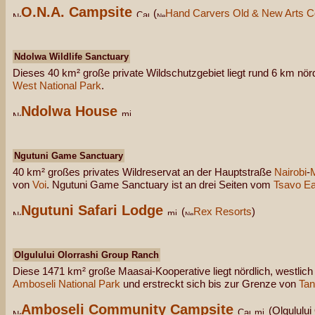
O.N.A. Campsite
(
Hand Carvers Old & New Arts 
Ndolwa Wildlife Sanctuary
Dieses 40 km² große private Wildschutzgebiet liegt rund 6 km nö
West National Park
.
Ndolwa House
Ngutuni Game Sanctuary
40 km² großes privates Wildreservat an der Hauptstraße
Nairobi
-
von
Voi
. Ngutuni Game Sanctuary ist an drei Seiten vom
Tsavo Ea
Ngutuni Safari Lodge
(
Rex Resorts
)
Olgulului Olorrashi Group Ranch
Diese 1471 km² große Maasai-Kooperative liegt nördlich, westlic
Amboseli National Park
und erstreckt sich bis zur Grenze von
Tan
Amboseli Community Campsite
(Olgululu