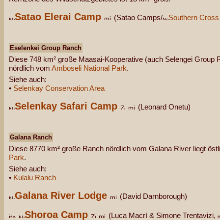
Satao Elerai Camp
(Satao Camps/
Southern Cross 
Eselenkei Group Ranch
Diese 748 km² große Maasai-Kooperative (auch Selengei Group R
nördlich vom
Amboseli National Park
.
Siehe auch:
•
Selenkay Conservation Area
Selenkay Safari Camp
(Leonard Onetu)
Galana Ranch
Diese 8770 km² große Ranch nördlich vom Galana River liegt öst
Park
.
Siehe auch:
•
Kulalu Ranch
Galana River Lodge
(David Darnborough)
Shoroa Camp
(Luca Macrì & Simone Trentavizi,