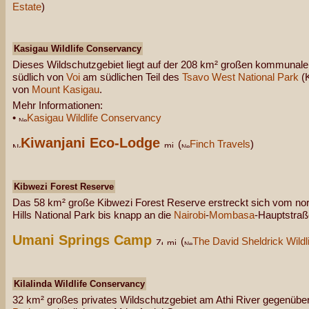
Estate
)
Kasigau Wildlife Conservancy
Dieses Wildschutzgebiet liegt auf der 208 km² großen kommunal
südlich von
Voi
am südlichen Teil des
Tsavo West National Park
(K
von
Mount Kasigau
.
Mehr Informationen:
•
Kasigau Wildlife Conservancy
Kiwanjani Eco-Lodge
(
Finch Travels
)
Kibwezi Forest Reserve
Das 58 km² große Kibwezi Forest Reserve erstreckt sich vom no
Hills National Park bis knapp an die
Nairobi
-
Mombasa
-Hauptstraß
Umani Springs Camp
(
The David Sheldrick Wildli
Kilalinda Wildlife Conservancy
32 km² großes privates Wildschutzgebiet am Athi River gegenüb