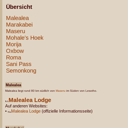
Übersicht
Malealea
Marakabei
Maseru
Mohale's Hoek
Morija
Oxbow
Roma
Sani Pass
Semonkong
Malealea
Malealea liegt rund 80 km südlich von
Maseru
im Süden von Lesotho.
Malealea Lodge
Auf anderen Websites:
•
Malealea Lodge
(offizielle Informationsseite)