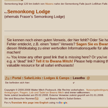
Semonkong liegt 120 km östlich von
Maseru
nahe der Semonkong Falls (auch LeBihan Falls 
Semonkong Lodge
(ehemals Fraser's Semonkong Lodge)
Sie kennen noch einen guten Verweis, der hier fehlt? Oder Sie ha
Fehler entdeckt, z.B. einen "toten" Verweis?
Sagen Sie es Bwan
diesen Webkatalog zu einer wertvollen Informationsquelle für all
machen!
You know any other good link that is missing here? Or you've 
e.g. a "dead" link?
Tell it to Bwana Mitch!
Please help making thi
valuable resource for all safari enthusiasts!
:
Portal
:
SafariLinks
:
Lodges & Camps
:
Lesotho
@
Sie befinden sich hier:
Copyright © 2000-2008 Walter Mitch Podszuck. Alle Rechte vorbehalten.
Nutzungsbedingun
Anregungen, Fragen, Lob und Tadel an Bwana Mitch
sind immer willkommen.
Seite zuletzt bearbeitet am 05.02.2008. Externe Verweise zuletzt geprüft am 01.01.2008.
Sie sind Besucher
Nummer
auf Bwana Mitch's Safari-Seiten.
Translate this page into English
using
G
o
o
g
l
e
.