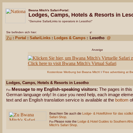
Bwana Mitch's Safari-Portal:
Lodges, Camps, Hotels & Resorts in Les
"Genuine SafariLinks to operators in Lesotho!"
Sie befinden sich hier:
:
Portal
:
SafariLinks
:
Lodges & Camps
:
Lesotho
@
Anzeige
Kostenlose Werbung bei Bwana Mitch!
/
Free advertising at B
Lodges, Camps, Hotels & Resorts in Lesotho
Message to my English-speaking visitors:
The pages in this 
German language only! In case you need help, each image element
text and an English translation service is available at the
bottom
of
Beachten Sie auch die
Lodge- & Hotelführer für das südlic
Safari-Shop
.
Please note the
Lodge & Hotel Guides to Southern Afri
Mitch's Safari Shop
.