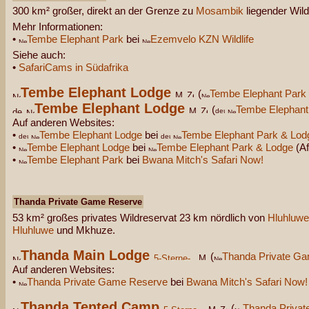
300 km² großer, direkt an der Grenze zu
Mosambik
liegender Wild
Mehr Informationen:
•
Tembe Elephant Park
bei
Ezemvelo KZN Wildlife
Siehe auch:
•
SafariCams in Südafrika
Tembe Elephant Lodge
(
Tembe Elephant Park
Tembe Elephant Lodge
(
Tembe Elephant
Auf anderen Websites:
•
Tembe Elephant Lodge
bei
Tembe Elephant Park & Lod
•
Tembe Elephant Lodge
bei
Tembe Elephant Park & Lodge
(Af
•
Tembe Elephant Park
bei
Bwana Mitch's Safari Now!
Thanda Private Game Reserve
53 km² großes privates Wildreservat 23 km nördlich von
Hluhluwe
Hluhluwe
und Mkhuze.
Thanda Main Lodge
(
Thanda Private G
Auf anderen Websites:
•
Thanda Private Game Reserve
bei
Bwana Mitch's Safari Now!
Thanda Tented Camp
(
Thanda Priva