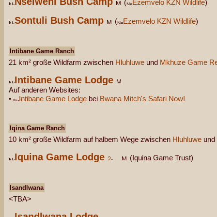
Nselweni Bush Camp
(
Ezemvelo KZN Wildlife
)
Sontuli Bush Camp
(
Ezemvelo KZN Wildlife
)
Intibane Game Ranch
21 km² große Wildfarm zwischen
Hluhluwe
und
Mkhuze Game Re
Intibane Game Lodge
Auf anderen Websites:
•
Intibane Game Lodge
bei
Bwana Mitch's Safari Now!
Iqina Game Ranch
10 km² große Wildfarm auf halbem Wege zwischen
Hluhluwe
und
Iquina Game Lodge
(Iquina Game Trust)
Isandlwana
<TBA>
Isandlwana Lodge