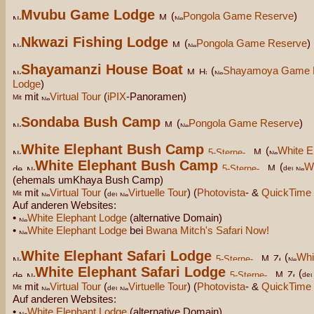
Mvubu Game Lodge
(
Pongola Game Reserve
)
Nkwazi Fishing Lodge
(
Pongola Game Reserve
)
Shayamanzi House Boat
(
Shayamoya Game 
Lodge
)
mit
Virtual Tour
(
iPIX
-Panoramen)
Sondaba Bush Camp
(
Pongola Game Reserve
)
White Elephant Bush Camp
(
White E
White Elephant Bush Camp
(
W
(ehemals umKhaya Bush Camp)
mit
Virtual Tour
(
Virtuelle Tour
) (
Photovista
- &
QuickTime
Auf anderen Websites:
•
White Elephant Lodge
(alternative Domain)
•
White Elephant Lodge
bei
Bwana Mitch's Safari Now!
White Elephant Safari Lodge
(
Whi
White Elephant Safari Lodge
(
mit
Virtual Tour
(
Virtuelle Tour
) (
Photovista
- &
QuickTime
Auf anderen Websites:
•
White Elephant Lodge
(alternative Domain)