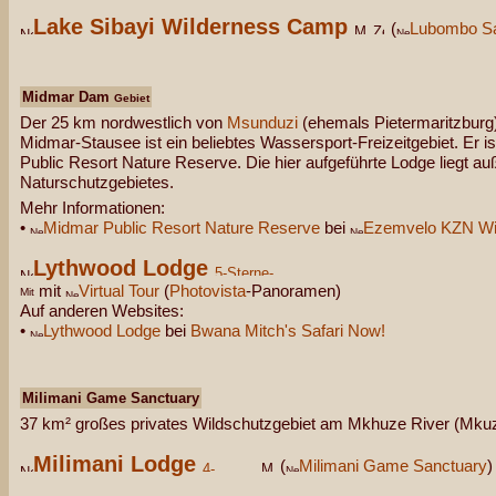
Lake Sibayi Wilderness Camp
(
Lubombo Sa
Midmar Dam
Gebiet
Der 25 km nordwestlich von
Msunduzi
(ehemals Pietermaritzburg)
Midmar-Stausee ist ein beliebtes Wassersport-Freizeitgebiet. Er
Public Resort Nature Reserve. Die hier aufgeführte Lodge liegt au
Naturschutzgebietes.
Mehr Informationen:
•
Midmar Public Resort Nature Reserve
bei
Ezemvelo KZN Wil
Lythwood Lodge
mit
Virtual Tour
(
Photovista
-Panoramen)
Auf anderen Websites:
•
Lythwood Lodge
bei
Bwana Mitch's Safari Now!
Milimani Game Sanctuary
37 km² großes privates Wildschutzgebiet am Mkhuze River (Mkuz
Milimani Lodge
(
Milimani Game Sanctuary
)