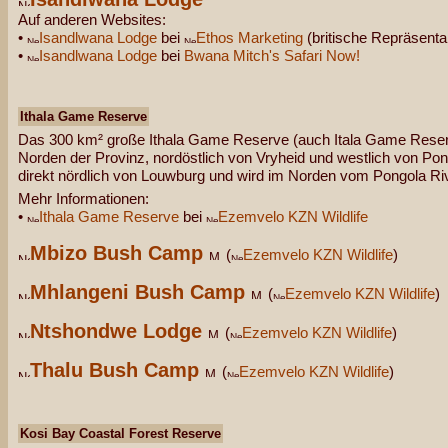
Auf anderen Websites:
•
Isandlwana Lodge
bei
Ethos Marketing
(britische Repräsenta
•
Isandlwana Lodge
bei
Bwana Mitch's Safari Now!
Ithala Game Reserve
Das 300 km² große Ithala Game Reserve (auch Itala Game Reserv
Norden der Provinz, nordöstlich von Vryheid und westlich von Pong
direkt nördlich von Louwburg und wird im Norden vom Pongola Ri
Mehr Informationen:
•
Ithala Game Reserve
bei
Ezemvelo KZN Wildlife
Mbizo Bush Camp
(
Ezemvelo KZN Wildlife
)
Mhlangeni Bush Camp
(
Ezemvelo KZN Wildlife
)
Ntshondwe Lodge
(
Ezemvelo KZN Wildlife
)
Thalu Bush Camp
(
Ezemvelo KZN Wildlife
)
Kosi Bay Coastal Forest Reserve