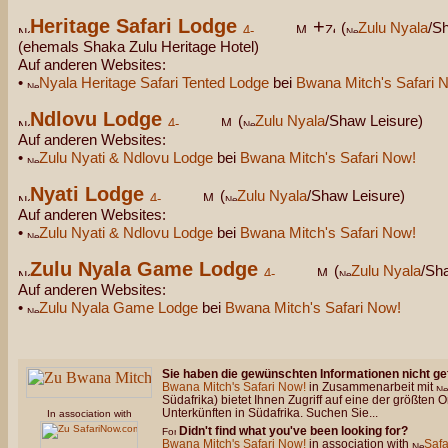
Heritage Safari Lodge
+
(
Zulu Nyala
/S
(ehemals Shaka Zulu Heritage Hotel)
Auf anderen Websites:
•
Nyala Heritage Safari Tented Lodge
bei
Bwana Mitch's Safari 
Ndlovu Lodge
(
Zulu Nyala
/Shaw Leisure)
Auf anderen Websites:
•
Zulu Nyati & Ndlovu Lodge
bei
Bwana Mitch's Safari Now!
Nyati Lodge
(
Zulu Nyala
/Shaw Leisure)
Auf anderen Websites:
•
Zulu Nyati & Ndlovu Lodge
bei
Bwana Mitch's Safari Now!
Zulu Nyala Game Lodge
(
Zulu Nyala
/Sh
Auf anderen Websites:
•
Zulu Nyala Game Lodge
bei
Bwana Mitch's Safari Now!
Sie haben die gewünschten Informationen nicht g
Bwana Mitch's Safari Now!
in Zusammenarbeit mit
Südafrika) bietet Ihnen Zugriff auf eine der größte
Unterkünften in Südafrika. Suchen Sie...
In association with
Didn't find what you've been looking for?
Bwana Mitch's Safari Now!
in association with
Saf