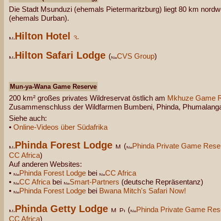
Die Stadt Msunduzi (ehemals Pietermaritzburg) liegt 80 km nordw
(ehemals Durban).
Hilton Hotel
Hilton Safari Lodge
(
CVS Group
)
Mun-ya-Wana Game Reserve
200 km² großes privates Wildreservat östlich am
Mkhuze Game R
Zusammenschluss der Wildfarmen Bumbeni, Phinda, Phumalanga
Siehe auch:
•
Online-Videos über Südafrika
Phinda Forest Lodge
(
Phinda Private Game Rese
CC Africa
)
Auf anderen Websites:
•
Phinda Forest Lodge
bei
CC Africa
•
CC Africa
bei
Smart-Partners
(deutsche Repräsentanz)
•
Phinda Forest Lodge
bei
Bwana Mitch's Safari Now!
Phinda Getty Lodge
(
Phinda Private Game Res
CC Africa
)