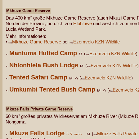
Mkhuze Game Reserve
Das 400 km² große Mkhuze Game Reserve (auch Mkuzi Game Res
Norden der Provinz, nördlich von
Hluhluwe
und westlich vom nördl
Lucia Wetland Park.
Mehr Informationen:
•
Mkhuze Game Reserve
bei
Ezemvelo KZN Wildlife
Mantuma Hutted Camp
(
Ezemvelo KZN Wildlife
)
Nhlonhlela Bush Lodge
(
Ezemvelo KZN Wildlife
)
Tented Safari Camp
(
Ezemvelo KZN Wildlife
)
Umkumbi Tented Bush Camp
(
Ezemvelo KZ
Mkuze Falls Private Game Reserve
60 km² großes privates Wildreservat am Mkhuze River (Mkuze R
Nongoma.
Mkuze Falls Lodge
(
Mkuze Falls Privat