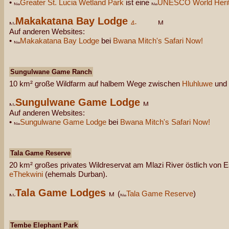
•
Greater St. Lucia Wetland Park
ist eine
UNESCO World Herit
Makakatana Bay Lodge
Auf anderen Websites:
•
Makakatana Bay Lodge
bei
Bwana Mitch's Safari Now!
Sungulwane Game Ranch
10 km² große Wildfarm auf halbem Wege zwischen
Hluhluwe
und
Sungulwane Game Lodge
Auf anderen Websites:
•
Sungulwane Game Lodge
bei
Bwana Mitch's Safari Now!
Tala Game Reserve
20 km² großes privates Wildreservat am Mlazi River östlich von E
eThekwini
(ehemals Durban).
Tala Game Lodges
(
Tala Game Reserve
)
Tembe Elephant Park