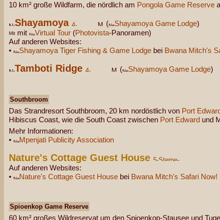
10 km² große Wildfarm, die nördlich am
Pongola Game Reserve
a
Shayamoya
(
Shayamoya Game Lodge
)
mit
Virtual Tour
(
Photovista
-Panoramen)
Auf anderen Websites:
•
Shayamoya Tiger Fishing & Game Lodge
bei
Bwana Mitch's Sa
Tamboti Ridge
(
Shayamoya Game Lodge
)
Southbroom
Das Strandresort Southbroom, 20 km nordöstlich von
Port Edwar
Hibiscus Coast, wie die South Coast zwischen
Port Edward
und M
Mehr Informationen:
•
Mpenjati Publicity Association
Nature's Cottage Guest House
Auf anderen Websites:
•
Nature's Cottage Guest House
bei
Bwana Mitch's Safari Now!
Spioenkop Game Reserve
60 km² großes Wildreservat um den Spioenkop-Stausee und Tugel