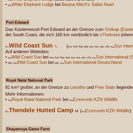
•
White Elephant Lodge
bei
Bwana Mitch's Safari Now!
Port Edward
Das Küstenresort Port Edward an der Grenze zum
Ostkap (Easte
der South Coast, die sich 160 km nordöstlich bis
eThekwini
(ehema
Wild Coast Sun
(
Sun Inter
Auf anderen Websites:
•
Wild Coast Sun
bei
Sun International (
•
Wild Coast Sun
bei
Sun International Deutschland
Royal Natal National Park
81 km² großer, an der Grenze zu
Lesotho
und
Free State
liegende
Mehr Informationen:
•
Royal Natal National Park
bei
Ezemvelo KZN Wildlife
Thendele Hutted Camp
(
Ezemvelo KZN Wildlife
)
Shayamoya Game Farm