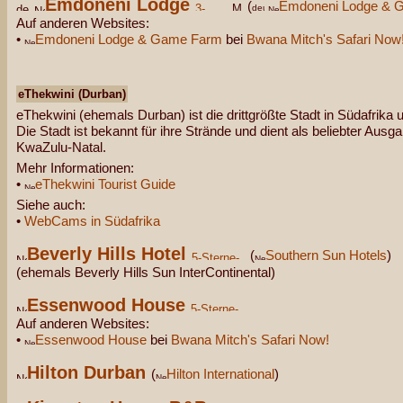
Emdoneni Lodge
(
Emdoneni Lodge & 
Auf anderen Websites:
•
Emdoneni Lodge & Game Farm
bei
Bwana Mitch's Safari Now
eThekwini (Durban)
eThekwini (ehemals Durban) ist die drittgrößte Stadt in Südafrika 
Die Stadt ist bekannt für ihre Strände und dient als beliebter Ausg
KwaZulu-Natal.
Mehr Informationen:
•
eThekwini Tourist Guide
Siehe auch:
•
WebCams in Südafrika
Beverly Hills Hotel
(
Southern Sun Hotels
)
(ehemals Beverly Hills Sun InterContinental)
Essenwood House
Auf anderen Websites:
•
Essenwood House
bei
Bwana Mitch's Safari Now!
Hilton Durban
(
Hilton International
)