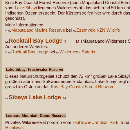
Kosi Bay Coastal Forest Reserve (auch Maputaland Coastal Forest
vom
Lake Sibayi
liegendes Waldreservat, das sich rund 50 km en
Indischen Ozean erstreckt. Der Küstenstreifen hier wird durch d
geschützt.
Mehr Informationen:
•
Maputaland Marine Reserve
bei
Ezemvelo KZN Wildlife
Rocktail Bay Lodge
(Maputaland Wilderness S
Auf anderen Websites:
•
Rocktail Bay Lodge
bei
Wilderness Safaris
Lake Sibayi Freshwater Reserve
Dieses Naturschutzgebiet schützt den 72 km² großen Lake Sibay
größten natürlichen Süßwassersee Südafrikas. Lake Sibayi liegt
grenzt im Osten an das
Kosi Bay Coastal Forest Reserve
.
Sibaya Lake Lodge
Leopard Mountain Game Reserve
Privates Wildreservat nördlich vom
Hluhluwe-Umfolozi Park
, run
Hluhluwe
.