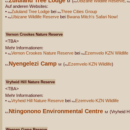
Zululand Tree Lodge
(
Ubizane Wildlife Reserve
,
Auf anderen Websites:
•
Zululand Tree Lodge
bei
Three Cities Group
•
Ubizane Wildlife Reserve
bei
Bwana Mitch's Safari Now!
Vernon Crookes Nature Reserve
<TBA>
Mehr Informationen:
•
Vernon Crookes Nature Reserve
bei
Ezemvelo KZN Wildlife
Nyengelezi Camp
(
Ezemvelo KZN Wildlife
)
Vryheid Hill Nature Reserve
<TBA>
Mehr Informationen:
•
Vryheid Hill Nature Reserve
bei
Ezemvelo KZN Wildlife
Ntingonono Environmental Centre
(Vryheid H
Weenen Game Reserve