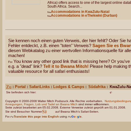
Africa) offers access to one of the largest online d
South Africa. Search...
Accommodations in KwaZulu-Natal
Accommodations in eThekwini (Durban)
Sie kennen noch einen guten Verweis, der hier fehlt? Oder Sie ha
Fehler entdeckt, z.B. einen "toten" Verweis?
Sagen Sie es Bwan
diesen Webkatalog zu einer wertvollen Informationsquelle für all
machen!
You know any other good link that is missing here? Or you've 
e.g. a "dead" link?
Tell it to Bwana Mitch!
Please help making thi
valuable resource for all safari enthusiasts!
:
Portal
:
SafariLinks
:
Lodges & Camps
:
Südafrika
:
KwaZulu-Na
Sie befinden sich hier:
Copyright © 2000-2008 Walter Mitch Podszuck. Alle Rechte vorbehalten.
Nutzungsbedingun
Anregungen, Fragen, Lob und Tadel an Bwana Mitch
sind immer willkommen.
Seite zuletzt bearbeitet am 05.02.2008. Externe Verweise zuletzt geprüft am 01.01.2008.
Sie sind Besucher
Nummer
auf Bwana Mitch's Safari-Seiten.
Translate this page into English
using
G
o
o
g
l
e
.