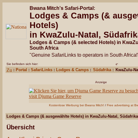
Bwana Mitch's Safari-Portal:
Lodges & Camps (& ausge
Hotels)
in KwaZulu-Natal, Südafrik
Lodges & Camps (& selected Hotels) in KwaZul
South Africa
"Genuine SafariLinks to operators in South Africa!
Sie befinden sich hier:
:
Portal
:
SafariLinks
:
Lodges & Camps
:
Südafrika
:
KwaZulu-Na
Anzeige
Kostenlose Werbung bei Bwana Mitch!
/
Free advertising at B
Lodges & Camps (& ausgewählte Hotels) in KwaZulu-Natal, Südafrika
Übersicht