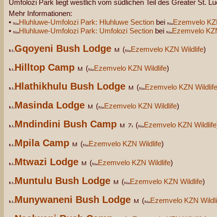
Umfolozi Park liegt westlich vom südlichen Teil des Greater St. L
Mehr Informationen:
•
Hluhluwe-Umfolozi Park: Hluhluwe Section
bei
Ezemvelo KZN
•
Hluhluwe-Umfolozi Park: Umfolozi Section
bei
Ezemvelo KZN 
Gqoyeni Bush Lodge
(
Ezemvelo KZN Wildlife
)
Hilltop Camp
(
Ezemvelo KZN Wildlife
)
Hlathikhulu Bush Lodge
(
Ezemvelo KZN Wildlif
Masinda Lodge
(
Ezemvelo KZN Wildlife
)
Mndindini Bush Camp
(
Ezemvelo KZN Wildlife
Mpila Camp
(
Ezemvelo KZN Wildlife
)
Mtwazi Lodge
(
Ezemvelo KZN Wildlife
)
Muntulu Bush Lodge
(
Ezemvelo KZN Wildlife
)
Munywaneni Bush Lodge
(
Ezemvelo KZN Wildli