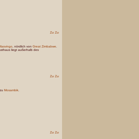
Masvingo
, nördlich von
Great Zimbabwe
.
sthaus liegt außerhalb des
 zu
Mosambik
.