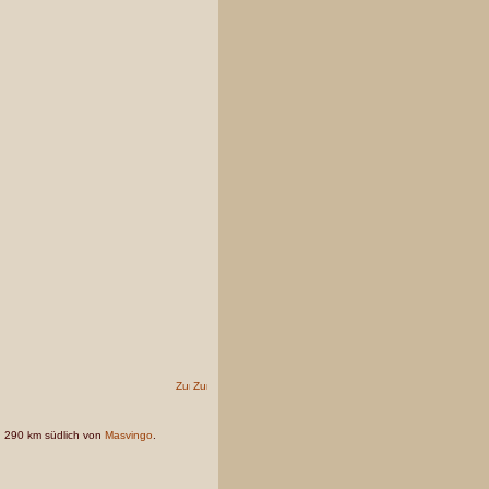
d 290 km südlich von
Masvingo
.