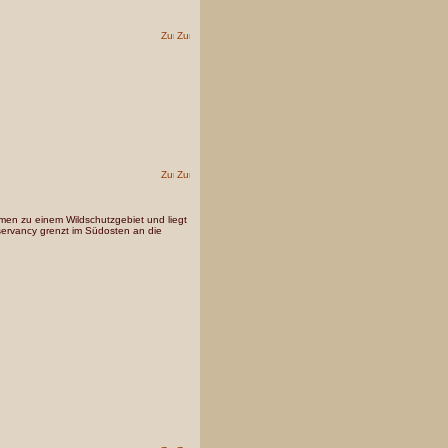
en zu einem Wildschutzgebiet und liegt
ervancy grenzt im Südosten an die