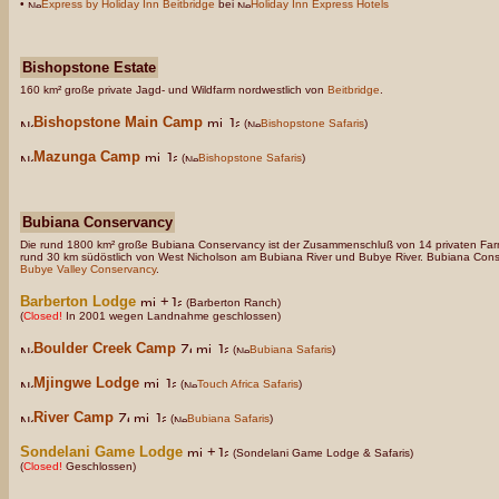
•
Express by Holiday Inn Beitbridge
bei
Holiday Inn Express Hotels
Bishopstone Estate
160 km² große private Jagd- und Wildfarm nordwestlich von
Beitbridge
.
Bishopstone Main Camp
(
Bishopstone Safaris
)
Mazunga Camp
(
Bishopstone Safaris
)
Bubiana Conservancy
Die rund 1800 km² große Bubiana Conservancy ist der Zusammenschluß von 14 privaten Farm
rund 30 km südöstlich von West Nicholson am Bubiana River und Bubye River. Bubiana Cons
Bubye Valley Conservancy
.
Barberton
Lodge
+
(Barberton Ranch)
(
Closed!
In 2001 wegen Landnahme geschlossen)
Boulder Creek Camp
(
Bubiana Safaris
)
Mjingwe Lodge
(
Touch Africa Safaris
)
River Camp
(
Bubiana Safaris
)
Sondelani Game Lodge
+
(Sondelani Game Lodge & Safaris)
(
Closed!
Geschlossen)