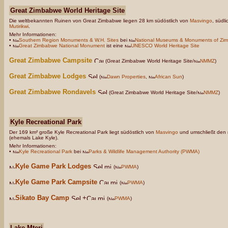
Great Zimbabwe World Heritage Site
Die weltbekannten Ruinen von Great Zimbabwe liegen 28 km südöstlich von
Masvingo
, südl
Mutirikwi
.
Mehr Informationen:
•
Southern Region Monuments & W.H. Sites
bei
National Museums & Monuments of Zi
•
Great Zimbabwe National Monument
ist eine
UNESCO World Heritage Site
Great Zimbabwe Campsite
(Great Zimbabwe World Heritage Site/
NMMZ
)
Great Zimbabwe Lodges
(
Dawn Properties
,
African Sun
)
Great Zimbabwe Rondavels
(Great Zimbabwe World Heritage Site/
NMMZ
)
Kyle Recreational Park
Der 169 km² große Kyle Recreational Park liegt südöstlich von
Masvingo
und umschließt den 
(ehemals Lake Kyle).
Mehr Informationen:
•
Kyle Recreational Park
bei
Parks & Wildlife Management Authority (PWMA)
Kyle Game Park Lodges
(
PWMA
)
Kyle Game Park Campsite
(
PWMA
)
Sikato Bay Camp
+
(
PWMA
)
Lake Mteri