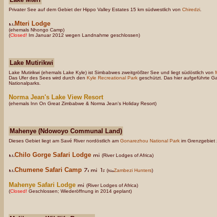
Privater See auf dem Gebiet der Hippo Valley Estates 15 km südwestlich von
Chiredzi
.
Mteri Lodge
(ehemals Nhongo Camp)
(
Closed!
Im Januar 2012 wegen Landnahme geschlossen)
Lake Mutirikwi
Lake Mutirikwi (ehemals Lake Kyle) ist Simbabwes zweitgrößter See und liegt südöstlich von
Das Ufer des Sees wird durch den
Kyle Recreational Park
geschützt. Das hier aufgeführte Ga
Nationalparks.
Norma Jean's Lake View Resort
(ehemals Inn On Great Zimbabwe & Norma Jean's Holiday Resort)
Mahenye (Ndowoyo Communal Land)
Dieses Gebiet liegt am Savé River nordöstlich am
Gonarezhou National Park
im Grenzgebiet
Chilo Gorge Safari Lodge
(River Lodges of Africa)
Chumene Safari Camp
(
Zambezi Hunters
)
Mahenye Safari Lodge
(River Lodges of Africa)
(
Closed!
Geschlossen; Wiederöffnung in 2014 geplant)