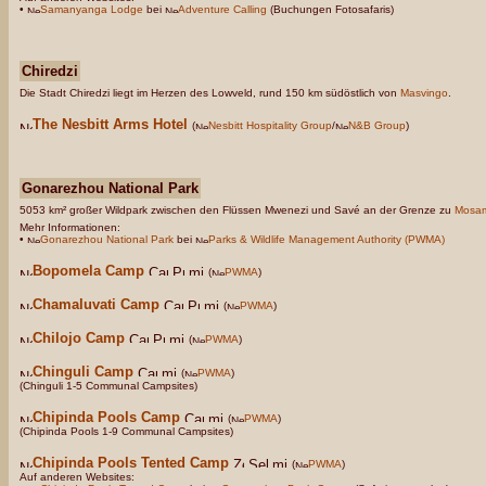
•
Samanyanga Lodge
bei
Adventure Calling
(Buchungen Fotosafaris)
Chiredzi
Die Stadt Chiredzi liegt im Herzen des Lowveld, rund 150 km südöstlich von
Masvingo
.
The Nesbitt Arms Hotel
(
Nesbitt Hospitality Group
/
N&B Group
)
Gonarezhou National Park
5053 km² großer Wildpark zwischen den Flüssen Mwenezi und Savé an der Grenze zu
Mosam
Mehr Informationen:
•
Gonarezhou National Park
bei
Parks & Wildlife Management Authority (PWMA)
Bopomela Camp
(
PWMA
)
Chamaluvati Camp
(
PWMA
)
Chilojo Camp
(
PWMA
)
Chinguli Camp
(
PWMA
)
(Chinguli 1-5 Communal Campsites)
Chipinda Pools Camp
(
PWMA
)
(Chipinda Pools 1-9 Communal Campsites)
Chipinda Pools Tented Camp
(
PWMA
)
Auf anderen Websites: