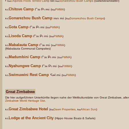
•
Chipinda Pools Tented Camp
bei
Gonarezhou Bush Camps
(Safariveranstalter)
Chitove Camp
(
PWMA
)
Gonarezhou Bush Camp
(
Gonarezhou Bush Camps
)
Gota Camp
(
PWMA
)
Lisoda Camp
(
PWMA
)
Mabalauta Camp
(
PWMA
)
(Mabalauta Communal Campsites)
Madumbini Camp
(
PWMA
)
Nyahungwe Camp
(
PWMA
)
Swimuwini Rest Camp
(
PWMA
)
Great Zimbabwe
Die hier aufgeführten Unterkünfte liegen nahe der Weltkulturstätte von Great Zimbabwe, al
Zimbabwe World Heritage Site
.
Great Zimbabwe Hotel
(
Dawn Properties
,
African Sun
)
Lodge at the Ancient City
(Hippo House Boats & Safaris)