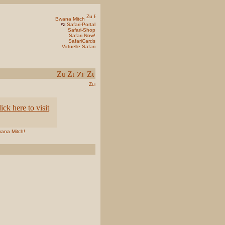
Bwana Mitch
Safari-Portal
Safari-Shop
Safari Now!
SafariCards
Virtuelle Safari
wana Mitch!