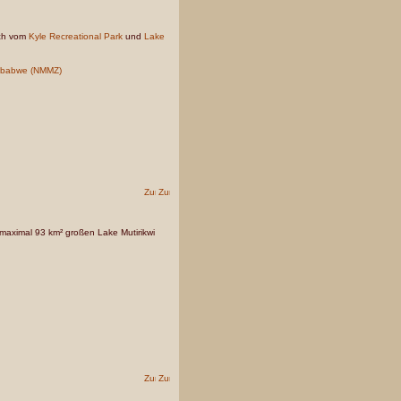
ich vom
Kyle Recreational Park
und
Lake
mbabwe (NMMZ)
maximal 93 km² großen Lake Mutirikwi