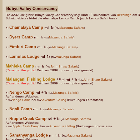
Bubye Valley Conservancy
Die 3232 km² große Bubye Valley Conservancy liegt rund 80 km nördlich von
Beitbridge
am Bu
Schutzgebietes bildet die ehemalige Lemco Ranch (auch Lemco Safari Area).
Chamalaya Camp
(
Mazunga Safaris
)
Dyers Camp
(
Mazunga Safaris
)
Fimbiri Camp
(
Mazunga Safaris
)
Lamulas Lodge
(
Mazunga Safaris
)
Mahleka Camp
(
John Sharp Safaris
)
(
Closed to the public!
Wird seit 2009 nur noch privat genutzt)
Malangani Fishing Lodge
+
+
(
John Sharp Safaris
)
(
Closed to the public!
Wird seit 2009 nur noch privat genutzt)
Nengo Camp
+
(
Mazunga Safaris
)
Auf anderen Websites:
•
Nengo Camp
bei
Adventure Calling
(Buchungen Fotosafaris)
Ngali Camp
(
Mazunga Safaris
)
Ripple Creek Camp
+
(
Mazunga Safaris
)
Auf anderen Websites:
•
Ripple Creek Camp
bei
Adventure Calling
(Buchungen Fotosafaris)
Samanyanga Lodge
+
(
Mazunga Safaris
)
Auf anderen Websites: