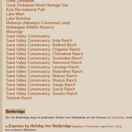
Great Zimbabwe
Great Zimbabwe World Heritage Site
Kyle Recreational Park
Lake Mteri
Lake Mutirikwi
Mahenye (Ndowoyo Communal Land)
Malilangwe Wildlife Reserve
Masvingo
Savé Valley Conservancy
Savé Valley Conservancy: Arda Ranch
Savé Valley Conservancy: Bedford Block
Savé Valley Conservancy: Chigwete Ranch
Savé Valley Conservancy: Chishakwe Ranch
Savé Valley Conservancy: Gunundwe Ranch
Savé Valley Conservancy: Hammond Ranch
Savé Valley Conservancy: Levanga Ranch
Savé Valley Conservancy: Matendere Ranch
Savé Valley Conservancy: Mokore Ranch
Savé Valley Conservancy: Msaize Ranch
Savé Valley Conservancy: Sango Ranch
Savé Valley Conservancy: Savuli Ranch
Savé Valley Conservancy: Senuko Ranch
Sentinel Ranch
Beitbridge
Der Ort Beitbridge liegt im äußersten Süden von Simbabwe an der Grenze zu
Südafrika
, run
Express by Holiday Inn Beitbridge
(
Dawn Properties
,
African Sun
)
Auf anderen Websites: