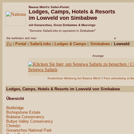
Bwana Mitch's Safari-Portal:
Lodges, Camps, Hotels & Resorts
im Lowveld von Simbabwe
mit Gonarezhou, Great Zimbabwe & Masvingo
"Genuine SafariLinks to operators in Zimbabwe!"
Sie befinden sich hier:
:
Portal
:
SafariLinks
:
Lodges & Camps
:
Simbabwe
:
Lowveld
Anzeige
Kostenlose Werbung bei Bwana Mitch!
/
Free advertising at B
Lodges, Camps, Hotels & Resorts im Lowveld von Simbabwe
Übersicht
Beitbridge
Bishopstone Estate
Bubiana Conservancy
Bubye Valley Conservancy
Chiredzi
Gonarezhou National Park