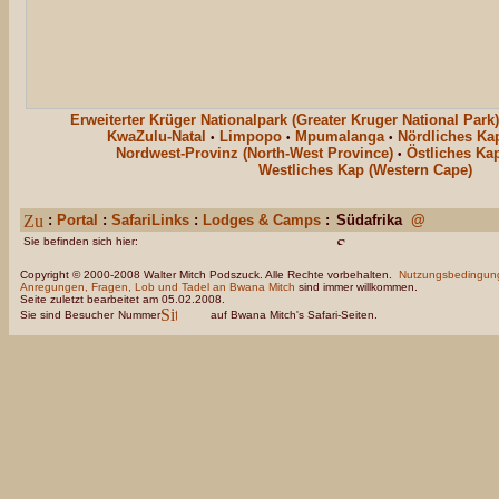
Erweiterter Krüger Nationalpark (Greater Kruger National Park)
KwaZulu-Natal
Limpopo
Mpumalanga
Nördliches Kap
•
•
•
Nordwest-Provinz (North-West Province)
Östliches Ka
•
Westliches Kap (Western Cape)
:
Portal
:
SafariLinks
:
Lodges & Camps
:
Südafrika
@
Sie befinden sich hier:
Copyright © 2000-2008 Walter Mitch Podszuck. Alle Rechte vorbehalten.
Nutzungsbedingun
Anregungen, Fragen, Lob und Tadel an Bwana Mitch
sind immer willkommen.
Seite zuletzt bearbeitet am 05.02.2008.
Sie sind Besucher
Nummer
auf Bwana Mitch's Safari-Seiten.