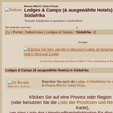
Bwana Mitch's Safari-Portal:
Lodges & Camps (& ausgewählte Hotels)
Südafrika
"Genuine SafariLinks to operators in South Africa!"
Sie befinden sich hier:
:
Portal
:
SafariLinks
:
Lodges & Camps
:
Südafrika
@
Anzeige
Kostenlose Werbung bei Bwana Mitch!
/
Free advertising at B
Lodges & Camps (& ausgewählte Hotels) in Südafrika
Beachten Sie auch die
Lodge- & Hotelführer für 
in
Bwana Mitch's Safari-Shop
.
Klicken Sie auf eine Provinz oder Region 
(oder benutzen Sie die
Liste der Provinzen und R
Karte),